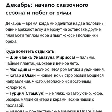
Декабрь: начало сказочного
сезона и побег от зимы
Декабрь — время, когда мир делится на две половины:
одни наряжают ёлку и мёрзнут на остановке, другие
плавают в тёплом море и пьют кокос из половинки
ореха.
Куда полететь отдыхать:
—
Шри-Ланка (Унаватуна, Мирисса)
— пальмы,
чайные плантации, океан и вечное лето.
—
Мальдивы
— если хочется романтики и уединения.
—
Катар и Оман
— новые, но быстро развивающиеся
направления. Чисто, безопасно и с восточным
колоритом.
—
Турция (Стамбул)
— не пляж, но зато уютно: кофе,
базары, мягкие свитера и керамические чашки с
пахлавой.
—
Европа
— рождественские ярмарки в Праге, Вене,