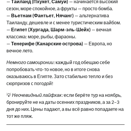
—
Таиланд (Пхукет, Самуи)
— начинается высокий
сезон, море спокойное, а фрукты — просто бомба.
—
Вьетнам (Фантьет, Нячанг)
— альтернатива
Таиланду, дешевле и с менее туристическим вайбом.
—
Египет (Хургада, Шарм-эль-Шейх)
— вечная
классика: море, рыбы, фараоны.
—
Тенерифе (Канарские острова)
— Европа, но
вечное лето.
Немного самоиронии:
каждый год обещаю себе
попробовать что-то новое, но в итоге снова
оказываюсь в Египте. Зато стабильно тепло и без
сюрпризов с погодой!
💡
Неочевидный лайфхак:
если берёте тур на ноябрь,
бронируйте не на даты осенних праздников, а за 2–3
дня до них. Цены падают, а вы всё равно попадаете на
тот же пляж.