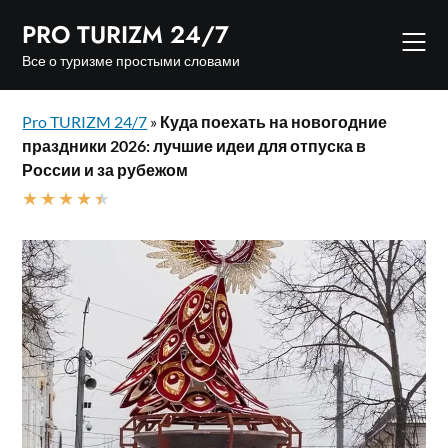
Skip
PRO TURIZM 24/7
to
content
Все о туризме простыми словами
Pro TURIZM 24/7
»
Куда поехать на новогодние
праздники 2026: лучшие идеи для отпуска в
России и за рубежом
★
★
★
★
★