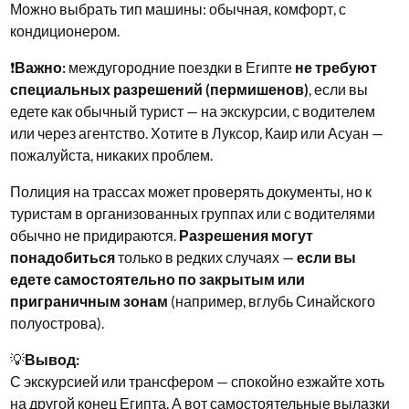
Можно выбрать тип машины: обычная, комфорт, с
кондиционером.
❗
Важно:
междугородние поездки в Египте
не требуют
специальных разрешений (пермишенов)
, если вы
едете как обычный турист — на экскурсии, с водителем
или через агентство. Хотите в Луксор, Каир или Асуан —
пожалуйста, никаких проблем.
Полиция на трассах может проверять документы, но к
туристам в организованных группах или с водителями
обычно не придираются.
Разрешения могут
понадобиться
только в редких случаях —
если вы
едете самостоятельно по закрытым или
приграничным зонам
(например, вглубь Синайского
полуострова).
💡
Вывод:
С экскурсией или трансфером — спокойно езжайте хоть
на другой конец Египта. А вот самостоятельные вылазки