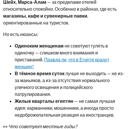
Шейх, Марса-Алам
— за пределами отелей
относительно спокойно. Особенно в районах, где есть
магазины, кафе и сувенирные лавки
,
ориентированные на туристов.
Но есть нюансы:
Одиноким женщинам
не советуют гулять в
одиночку — слишком много внимания и
приставаний.
Правда ли, что в Египте крадут
женщин?
В тёмное время суток
лучше не выходить — не из-
за маньяков, а из-за отсутствия нормального
уличного освещения и полицейского
патрулирования.
Жилые кварталы египтян
— не самая лучшая
идея: карманники, мошенники, а иногда просто
недоброжелательная реакция на иностранцев.
👀
Что советуют местные гиды?