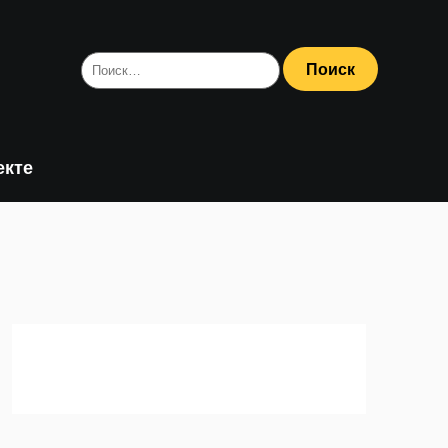
Найти:
екте