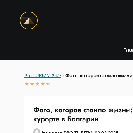
Skip
to
content
Гла
Pro TURIZM 24/7
»
Фото, которое стоило жизни:
★
★
★
★
★
Фото, которое стоило жизни:
курорте в Болгарии
Новости PRO TURIZM,
03.02.2025