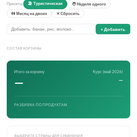
🏖 Туристическая
Пресеты:
🧑 Неделя одного
👫 Месяц на двоих
✕ Сбросить
+ Добавить
СОСТАВ КОРЗИНЫ
Итого за корзину
Курс (май 2026)
—
—
РАЗБИВКА ПО ПРОДУКТАМ
ВЫБЕРИТЕ СТРАНЫ ДЛЯ СРАВНЕНИЯ