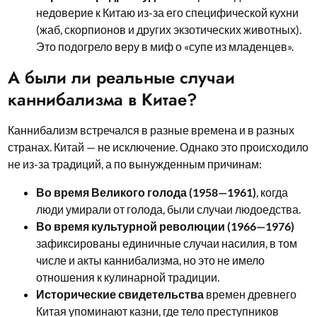
недоверие к Китаю из-за его специфической кухни
(жаб, скорпионов и других экзотических животных).
Это подогрело веру в миф о «супе из младенцев».
А были ли реальные случаи
каннибализма в Китае?
Каннибализм встречался в разные времена и в разных
странах. Китай — не исключение. Однако это происходило
не из-за традиций, а по вынужденным причинам:
Во время Великого голода (1958—1961)
, когда
люди умирали от голода, были случаи людоедства.
Во время культурной революции (1966—1976)
зафиксированы единичные случаи насилия, в том
числе и акты каннибализма, но это не имело
отношения к кулинарной традиции.
Исторические свидетельства
времен древнего
Китая упоминают казни, где тело преступников