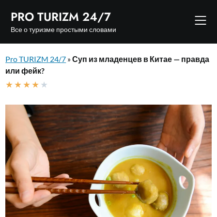
Skip
PRO TURIZM 24/7
to
content
Все о туризме простыми словами
Pro TURIZM 24/7
»
Суп из младенцев в Китае — правда
или фейк?
★
★
★
★
★