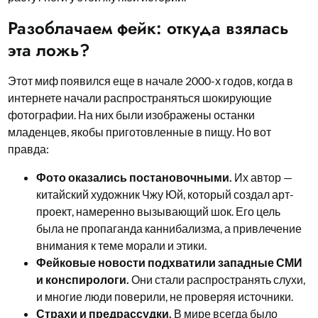
Разоблачаем фейк: откуда взялась
эта ложь?
Этот миф появился еще в начале 2000-х годов, когда в
интернете начали распространяться шокирующие
фотографии. На них были изображены останки
младенцев, якобы приготовленные в пищу. Но вот
правда:
Фото оказались постановочными.
Их автор —
китайский художник Чжу Юй, который создал арт-
проект, намеренно вызывающий шок. Его цель
была не пропаганда каннибализма, а привлечение
внимания к теме морали и этики.
Фейковые новости подхватили западные СМИ
и конспирологи.
Они стали распространять слухи,
и многие люди поверили, не проверяя источники.
Страхи и предрассудки.
В мире всегда было